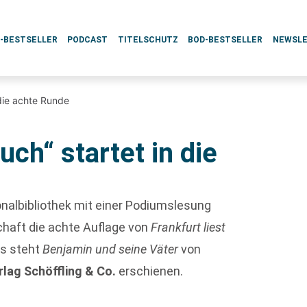
L-BESTSELLER
PODCAST
TITELSCHUTZ
BOD-BESTSELLER
NEWSL
n die achte Runde
uch“ startet in die
nalbibliothek mit einer Podiumslesung
chaft die achte Auflage von
Frankfurt liest
es steht
Benjamin und seine Väter
von
rlag Schöffling & Co.
erschienen.