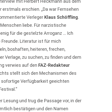
-Interview mit Herbert Heckmann aus dem
r
erstmals erschien. „Da war Fernsehen
kommentierte Verleger
Klaus Schöffling
.
ie Menschen liebe. Für narzistische
nig für die gestelzte Arroganz … Ich
Freunde. Literatur ist für mich
eln, boshaften, heiteren, frechen,
er Verlage, zu suchen, zu finden und dem
ing verwies auf den
FAZ-Redakteur
„Nichts stellt sich den Mechanismen des
sofortige Verfügbarkeit geeichten
estival.“
 Lesung und trug die Passage vor, in der
 amtlich bestätigen und den Namen