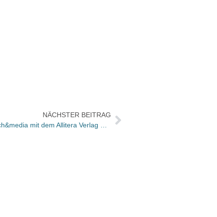
NÄCHSTER BEITRAG
Alexander Strathern übernimmt Buch&media mit dem Allitera Verlag und der Verlagsagentur Die Buchprofis
„Unse
finde