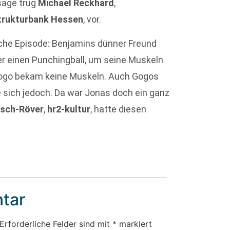
ssage trug
Michael Reckhard
,
strukturbank Hessen
, vor.
iche Episode: Benjamins dünner Freund
 einen Punchingball, um seine Muskeln
– Gogo bekam keine Muskeln. Auch Gogos
e sich jedoch. Da war Jonas doch ein ganz
tsch-Röver
,
hr2-kultur
, hatte diesen
tar
Erforderliche Felder sind mit
*
markiert