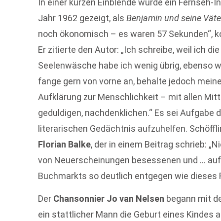
In einer kurzen Einblende wurde ein Fernseh
Jahr 1962 gezeigt, als
Benjamin und seine Väte
noch ökonomisch – es waren 57 Sekunden“, 
Er zitierte den Autor: „Ich schreibe, weil ich d
Seelenwäsche habe ich wenig übrig, ebenso we
fange gern von vorne an, behalte jedoch meine 
Aufklärung zur Menschlichkeit – mit allen Mitt
geduldigen, nachdenklichen.“ Es sei Aufgabe d
literarischen Gedächtnis aufzuhelfen. Schöffl
Florian Balke
, der in einem Beitrag schrieb: 
von Neuerscheinungen besessenen und … auf 
Buchmarkts so deutlich entgegen wie dieses F
Der
Chansonnier Jo van Nelsen
begann mit der
ein stattlicher Mann die Geburt eines Kindes