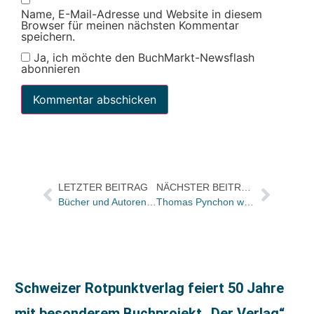
Name, E-Mail-Adresse und Website in diesem
Browser für meinen nächsten Kommentar
speichern.
Ja, ich möchte den BuchMarkt-Newsflash
abonnieren
LETZTER BEITRAG
NÄCHSTER BEITRAG
Bücher und Autoren in den Sonntagszeitungen: Betonideen fürs Wohnzimmer, Tipps für den Garten und Ratschläge für Eltern
Thomas Pynchon wird 80
Schweizer Rotpunktverlag feiert 50 Jahre
mit besonderem Buchprojekt „Der Verlag“