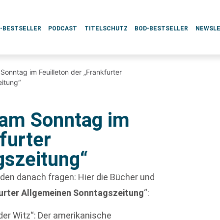
L-BESTSELLER
PODCAST
TITELSCHUTZ
BOD-BESTSELLER
NEWSL
onntag im Feuilleton der „Frankfurter
itung“
 am Sonntag im
furter
gszeitung“
den danach fragen: Hier die Bücher und
urter Allgemeinen Sonntagszeitung
“:
 der Witz“: Der amerikanische