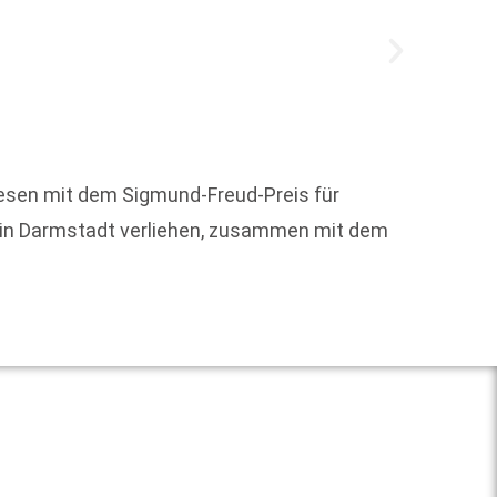
Das Me
werden
Charak
esen mit dem Sigmund-Freud-Preis für
26 in Darmstadt verliehen, zusammen mit dem
Weit