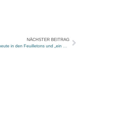
NÄCHSTER BEITRAG
Umgeblättert: Bücher und Autoren heute in den Feuilletons und „ein unvergessliches Gesellschaftsbild“
Oetin