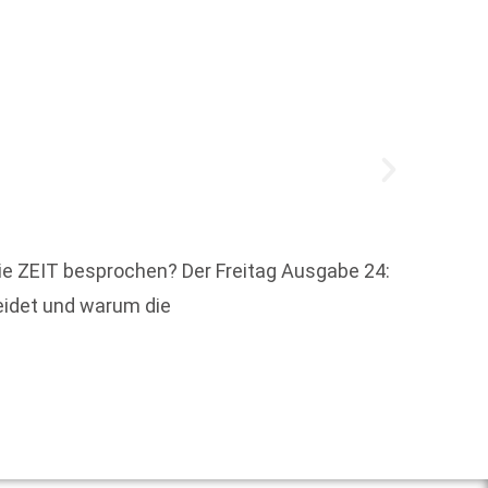
Zebral
ie ZEIT besprochen? Der Freitag Ausgabe 24:
Markte
heidet und warum die
der We
Weit