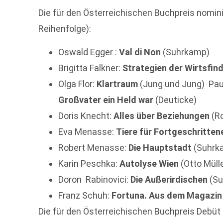
Die für den Österreichischen Buchpreis nomini
Reihenfolge):
Oswald Egger :
Val di Non
(Suhrkamp)
Brigitta Falkner:
Strategien der Wirtsfin
Olga Flor:
Klartraum
(Jung und Jung) Pau
Großvater ein Held war
(Deuticke)
Doris Knecht:
Alles über Beziehungen
(Ro
Eva Menasse:
Tiere für Fortgeschritten
Robert Menasse:
Die Hauptstadt
(Suhrk
Karin Peschka:
Autolyse Wien
(Otto Mülle
Doron Rabinovici:
Die Außerirdischen
(Su
Franz Schuh:
Fortuna. Aus dem Magazin
Die für den Österreichischen Buchpreis Debüt 