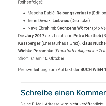
Reihenfolge):
Mascha Dabić:
Reibungsverluste
(Edition
Irene Diwiak:
Liebwies
(Deuticke)
Nava Ebrahimi:
Sechzehn Wörter
(btb Ve
Die
Jury 2017
setzt sich aus
Petra Hartlieb
(B
Kastberger
(Literaturhaus Graz),
Klaus Nücht
Wiebke Porombka
(
Frankfurter Allgemeine Zei
Shortlist am 10. Oktober
Preisverleihung zum Auftakt der
BUCH WIEN
1
Schreibe einen Kommen
Deine E-Mail-Adresse wird nicht veröffentlicht.