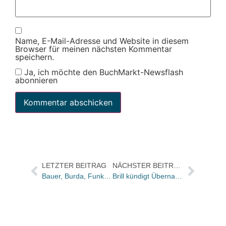
Name, E-Mail-Adresse und Website in diesem
Browser für meinen nächsten Kommentar
speichern.
Ja, ich möchte den BuchMarkt-Newsflash
abonnieren
LETZTER BEITRAG
NÄCHSTER BEITRAG
Bauer, Burda, Funke-Gruppe, Klambt, Spiegel-Verlag und Axel Springer canceln Teilnahme an Presse-Grosso Jahreskongress
Brill kündigt Übernahme von mentis an