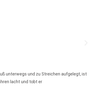
Um die
uß unterwegs und zu Streichen aufgelegt, ist
hren lacht und tobt er
Weit