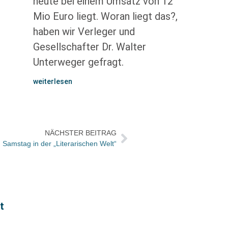
heute bei einem Umsatz von 12
Mio Euro liegt. Woran liegt das?,
haben wir Verleger und
Gesellschafter Dr. Walter
Unterweger gefragt.
weiterlesen
NÄCHSTER BEITRAG
Samstag in der „Literarischen Welt“
t
Büche