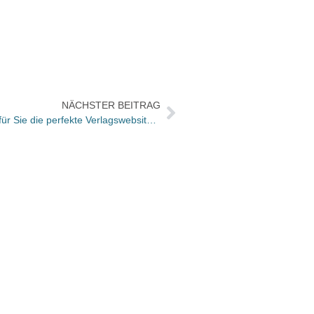
NÄCHSTER BEITRAG
Das Sonntagsgespräch: „Wie sieht für Sie die perfekte Verlagswebsite aus, Herr Buchberger?“
Graze