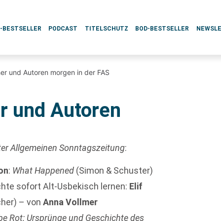
L-BESTSELLER
PODCAST
TITELSCHUTZ
BOD-BESTSELLER
NEWSL
her und Autoren morgen in der FAS
er und Autoren
ter Allgemeinen Sonntagszeitung
:
ton
:
What Happened
(Simon & Schuster)
hte sofort Alt-Usbekisch lernen:
Elif
cher) – von
Anna Vollmer
be Rot: Ursprünge und Geschichte des