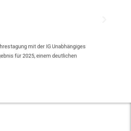
158 Ja
ahrestagung mit der IG Unabhängiges
verans
gebnis für 2025, einem deutlichen
Weit