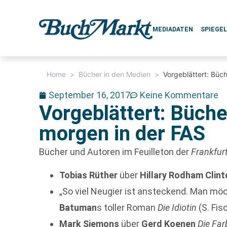
MEDIADATEN
SPIEGE
Home
>
Bücher in den Medien
>
Vorgeblättert: Büc
September 16, 2017
Keine Kommentare
Vorgeblättert: Büch
morgen in der FAS
Bücher und Autoren im Feuilleton der
Frankfur
Tobias Rüther
über
Hillary Rodham Clin
„So viel Neugier ist ansteckend. Man möc
Batuman
s toller Roman
Die Idiotin
(S. Fis
Mark Siemons
über
Gerd Koenen
Die Far