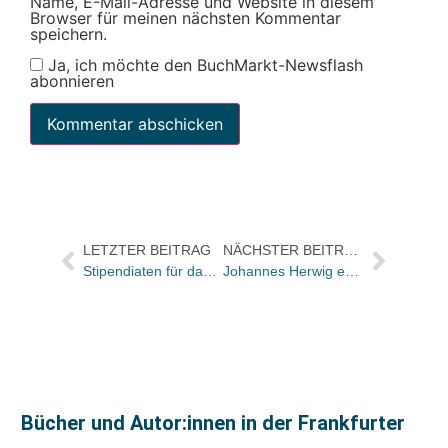
Name, E-Mail-Adresse und Website in diesem
Browser für meinen nächsten Kommentar
speichern.
Ja, ich möchte den BuchMarkt-Newsflash
abonnieren
LETZTER BEITRAG
NÄCHSTER BEITRAG
Stipendiaten für das Thomas Mann Haus in Los Angeles nominiert
Johannes Herwig erhält Preis der Deutschen Akademie für Kinder- und Jugendliteratur / Nachwuchspreis wird in Paul-Maar-Preis für junge Talente umbenannt
Bücher und Autor:innen in der Frankfurter