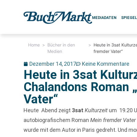
MEDIADATEN
SPIEGE
Home
>
Bücher in den
>
Heute in 3sat Kulturz
Medien
fremder Vater“
Dezember 14, 2017
Keine Kommentare
Heute in 3sat Kulturz
Chalandons Roman 
Vater“
Heute Abend zeigt
3sat
Kulturzeit
um
19.20 U
autobiografischem Roman
Mein fremder Vate
wurde mit dem Autor in Paris gedreht. Und mor