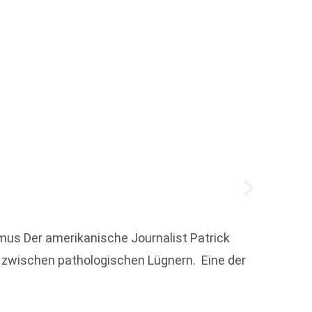
20 Ja
us Der amerikanische Journalist Patrick
­zwischen pathologischen Lügnern. Eine der
Mit ei
Innens
an