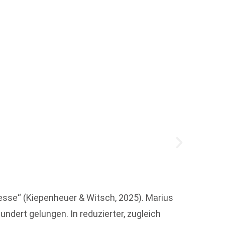
Das D
Das Di
Instit
esse“ (Kiepenheuer & Witsch, 2025). Marius
Publik
ndert gelungen. In reduzierter, zugleich