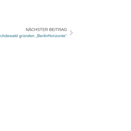
NÄCHSTER BEITRAG
rchdewald gründen „BerlinHorizonte“
Das B
profit