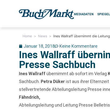
MEDIADATEN
SPIEGE
Home
>
News
>
Ines Wallraff übernimmt die Leitu
Januar 18, 2018
Keine Kommentare
Ines Wallraff überni
Presse Sachbuch
Ines Wallraff
übernimmt ab sofort im Verlag
Sachbuch.
Petra Düker
ist aus ihrer Elternzei
stellvertretende Abteilungsleitung Presse inn
Fähndrich,
Abteilungsleitung und Leitung Presse Belletris