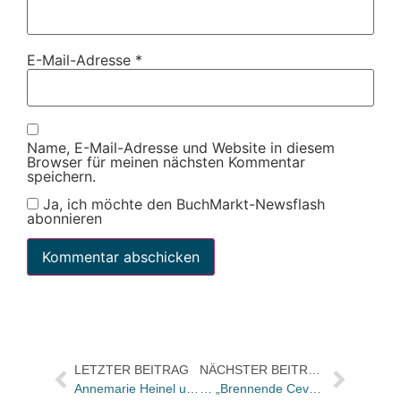
E-Mail-Adresse
*
Name, E-Mail-Adresse und Website in diesem
Browser für meinen nächsten Kommentar
speichern.
Ja, ich möchte den BuchMarkt-Newsflash
abonnieren
LETZTER BEITRAG
NÄCHSTER BEITRAG
Annemarie Heinel und Kerstin Schlieker neue Redaktionsleiterinnen für das Erwachsenenbuch/Caren Hummel geht in den Mutterschutz
… „Brennende Cevennen“ und darüber, wie eine Landschaft die Menschen prägt und umgekehrt