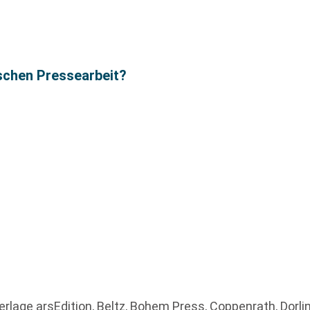
schen Pressearbeit?
lage arsEdition, Beltz, Bohem Press, Coppenrath, Dorling