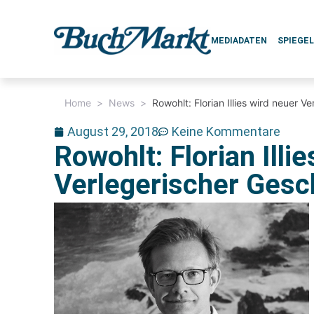
MEDIADATEN
SPIEGE
Home
>
News
>
Rowohlt: Florian Illies wird neuer V
August 29, 2018
Keine Kommentare
Rowohlt: Florian Illi
Verlegerischer Gesc