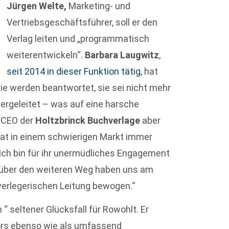
Jürgen Welte,
Marketing- und
Vertriebsgeschäftsführer, soll er den
Verlag leiten und „programmatisch
weiterentwickeln“.
Barbara Laugwitz
,
seit 2014 in dieser Funktion tätig
, hat
sie werden beantwortet, sie sei nicht mehr
tergeleitet – was auf eine harsche
, CEO der
Holtzbrinck Buchverlage
aber
 hat in einem schwierigen Markt immer
. Ich bin für ihr unermüdliches Engagement
n über den weiteren Weg haben uns am
 verlegerischen Leitung bewogen.“
in “ seltener Glücksfall für Rowohlt. Er
ors ebenso wie als umfassend