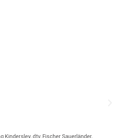
Josia
Ich wil
 Kindersley, dtv, Fischer Sauerländer,