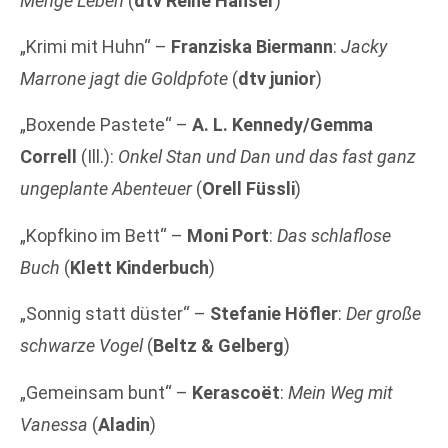
Menge Leben
(
dtv Reihe Hanser
)
„Krimi mit Huhn“ –
Franziska Biermann
:
Jacky
Marrone jagt die Goldpfote
(
dtv junior
)
„Boxende Pastete“ –
A. L. Kennedy/Gemma
Correll
(Ill.):
Onkel Stan und Dan und das fast ganz
ungeplante Abenteuer
(
Orell Füssli
)
„Kopfkino im Bett“ –
Moni Port
:
Das schlaflose
Buch
(
Klett Kinderbuch
)
„Sonnig statt düster“ –
Stefanie Höfler
:
Der große
schwarze Vogel
(
Beltz & Gelberg
)
„Gemeinsam bunt“ –
Kerascoët
:
Mein Weg mit
Vanessa
(
Aladin
)