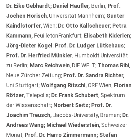
Dr. Eike Gebhardt; Daniel Haufler,
Berlin;
Prof.
Jochen Hörisch
, Universität Mannheim;
Günter
Kaindlstorfer
, Wien;
Dr. Otto Kallscheuer
;
Petra
Kammann,
FeuilletonFrankfurt;
Elisabeth Kiderlen
;
Jörg-Dieter Kogel
;
Prof. Dr. Ludger Lütkehaus
;
Prof. Dr. Herfried Münkler
, Humboldt Universität
zu Berlin;
Marc Reichwein
, DIE WELT;
Thomas Ribi
,
Neue Zürcher Zeitung;
Prof. Dr. Sandra Richter,
Uni Stuttgart;
Wolfgang Ritschl
, ORF Wien;
Florian
Rötzer
, Telepolis;
Dr. Frank Schubert
, Spektrum
der Wissenschaft;
Norbert Seitz; Prof. Dr.
Joachim Treusch,
Jacobs-University, Bremen;
Dr.
Andreas Wang; Michael Wiederstein
, Schweizer
Monat;
Prof. Dr. Harro Zimmermann; Stefan