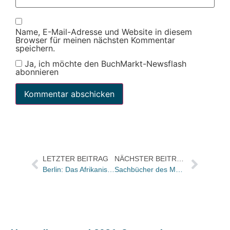
Name, E-Mail-Adresse und Website in diesem
Browser für meinen nächsten Kommentar
speichern.
Ja, ich möchte den BuchMarkt-Newsflash
abonnieren
LETZTER BEITRAG
NÄCHSTER BEITRAG
Berlin: Das Afrikanische Literaturfestival geht in die zweite Runde
Sachbücher des Monats April: Auf Platz 1: Alaida Assmans „Der europäische Traum“ (C.H.Beck)