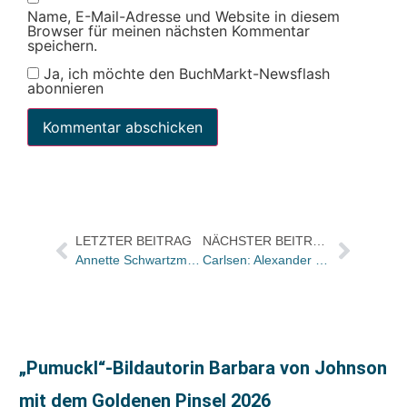
Name, E-Mail-Adresse und Website in diesem
Browser für meinen nächsten Kommentar
speichern.
Ja, ich möchte den BuchMarkt-Newsflash
abonnieren
LETZTER BEITRAG
NÄCHSTER BEITRAG
Annette Schwartzmanns übernimmt Vertriebs- und Marketingleitung bei Tessloff
Carlsen: Alexander Koeppl übernimmt kaufmännische Leitung
„Pumuckl“-Bildautorin Barbara von Johnson
mit dem Goldenen Pinsel 2026