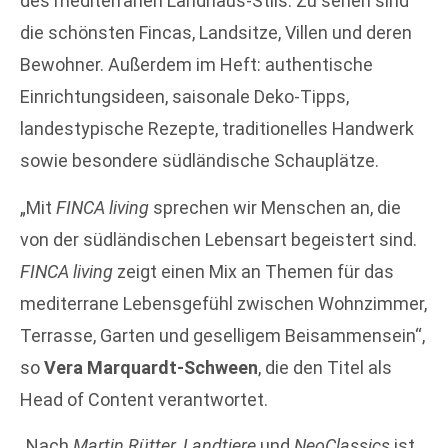
des mediterranen Landhaus-Stils. Zu sehen sind
die schönsten Fincas, Landsitze, Villen und deren
Bewohner. Außerdem im Heft: authentische
Einrichtungsideen, saisonale Deko-Tipps,
landestypische Rezepte, traditionelles Handwerk
sowie besondere südländische Schauplätze.
„Mit
FINCA living
sprechen wir Menschen an, die
von der südländischen Lebensart begeistert sind.
FINCA living
zeigt einen Mix an Themen für das
mediterrane Lebensgefühl zwischen Wohnzimmer,
Terrasse, Garten und geselligem Beisammensein“,
so
Vera Marquardt-Schween
, die den Titel als
Head of Content verantwortet.
„Nach
Martin Rütter
,
Landtiere
und
NeoClassics
ist