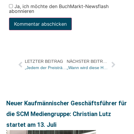
Ja, ich möchte den BuchMarkt-Newsflash
abonnieren
LETZTER BEITRAG
NÄCHSTER BEITRAG
„Jedem der Preisträger ist es gelungen, im Anschluss an die Preisverleihung einen Verlag zu finden“
„Wann wird diese Hölle enden?“ ist eines der wichtigsten Zeitzeugen-Dokumente zum Holocaust und zum Zweiten Weltkrieg. Eine bewegende, unvergessliche Lektüre.
Neuer Kaufmännischer Geschäftsführer für
die SCM Mediengruppe: Christian Lutz
startet am 13. Juli