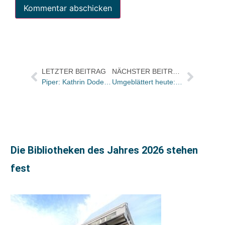
LETZTER BEITRAG
NÄCHSTER BEITRAG
Piper: Kathrin Dodenhoeft neu im Fantasy-Lektorat, Anja Hänsel verantwortet Lektorat Paperback Sachbuch
Umgeblättert heute: „Die Kochkunst in ihrer ganzen Vielfalt und Dichte“
Die Bibliotheken des Jahres 2026 stehen
fest