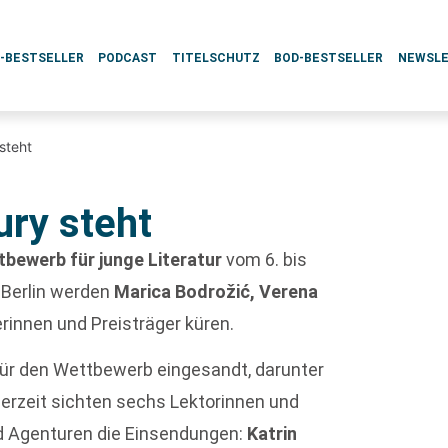
L-BESTSELLER
PODCAST
TITELSCHUTZ
BOD-BESTSELLER
NEWSL
steht
ury steht
bewerb für junge Literatur
vom 6. bis
 Berlin werden
Marica Bodrožić, Verena
erinnen und Preisträger küren.
ür den Wettbewerb eingesandt, darunter
Derzeit sichten sechs Lektorinnen und
d Agenturen die Einsendungen:
Katrin