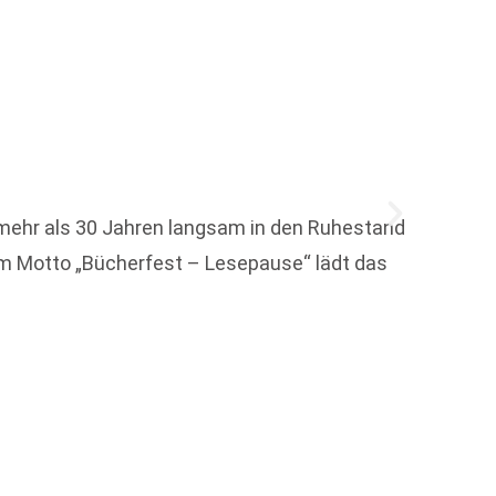
mehr als 30 Jahren langsam in den Ruhestand
em Motto „Bücherfest – Lesepause“ lädt das
Die li
Leseli
Weit