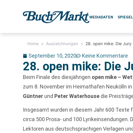
MEDIADATEN
SPIEGE
Home
>
Auszeichnungen
>
28. open mike: Die Jury 
September 10, 2020
Keine Kommentare
28. open mike: Die J
Beim Finale des diesjährigen
open mike – Wett
zum 8. November im Heimathafen Neukölln in
Güntner
und
Peter Waterhouse
die Preisträg
Insgesamt wurden in diesem Jahr 600 Texte f
circa 500 Prosa- und 100 Lyrikeinsendungen. 
Lektoren aus deutschsprachigen Verlagen un