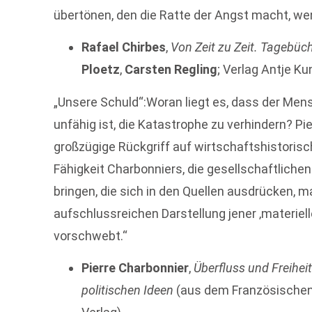
übertönen, den die Ratte der Angst macht, wen
Rafael Chirbes
,
Von Zeit zu Zeit. Tagebüc
Ploetz
,
Carsten Regling
; Verlag Antje K
„Unsere Schuld“:Woran liegt es, dass der Men
unfähig ist, die Katastrophe zu verhindern? Pi
großzügige Rückgriff auf wirtschaftshistorisch
Fähigkeit Charbonniers, die gesellschaftlich
bringen, die sich in den Quellen ausdrücken,
aufschlussreichen Darstellung jener ‚materiell
vorschwebt.“
Pierre Charbonnier
,
Überfluss und Freihei
politischen Ideen
(aus dem Französische