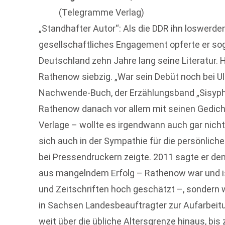
(Telegramme Verlag)
„Standhafter Autor“: Als die DDR ihn loswerden 
gesellschaftliches Engagement opferte er so
Deutschland zehn Jahre lang seine Literatur. H
Rathenow siebzig. „War sein Debüt noch bei Ul
Nachwende-Buch, der Erzählungsband „Sisyphos
Rathenow danach vor allem mit seinen Gedicht
Verlage – wollte es irgendwann auch gar nicht 
sich auch in der Sympathie für die persönlich
bei Pressendruckern zeigte. 2011 sagte er dem 
aus mangelndem Erfolg – Rathenow war und ist
und Zeitschriften hoch geschätzt –, sondern we
in Sachsen Landesbeauftragter zur Aufarbeitun
weit über die üb­liche Altersgrenze hinaus, bi