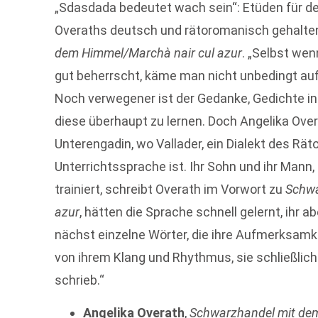
„Sdasdada bedeutet wach sein“: Etüden für d
Overaths deutsch und rätoromanisch gehalte
dem Himmel/Marchà nair cul azur
. „Selbst we
gut beherrscht, käme man nicht unbedingt auf d
Noch verwegener ist der Ge­danke, Gedichte i
diese überhaupt zu lernen. Doch Angelika Over
Unterengadin, wo Vallader, ein Dialekt des Rä
Unterrichtssprache ist. Ihr Sohn und ihr Mann,
trainiert, schreibt Overath im Vorwort zu
Schwa
azur
, hätten die Sprache schnell gelernt, ihr ab
nächst einzelne Wörter, die ihre Aufmerksamk
von ihrem Klang und Rhythmus, sie schließlic
schrieb.“
Angelika Overath
,
Schwarzhandel mit dem