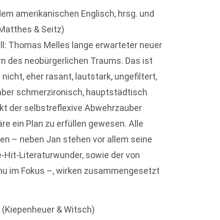
em amerikanischen Englisch, hrsg. und
 Matthes & Seitz)
ell: Thomas Melles lange erwarteter neuer
n des neobürgerlichen Traums. Das ist
icht, eher rasant, lautstark, ungefiltert,
m aber schmerzironisch, hauptstädtisch
rkt der selbstreflexive Abwehrzauber
äre ein Plan zu erfüllen gewesen. Alle
ben – neben Jan stehen vor allem seine
e-Hit-Literaturwunder, sowie der von
anu im Fokus –, wirken zusammengesetzt
.
(Kiepenheuer & Witsch)