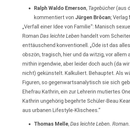
Ralph Waldo Emerson
,
Tagebücher
(aus d
kommentiert von
Jürgen Brôcan
; Verlag
„Verfall einer Idee von Familie“: Manisch sexu
Roman
Das leichte Leben
handelt vom Scheiter
enttäuschend konventionell. „Öde ist das alles n
obszön, tragisch, hier und da witzig, vor alle
mithin irgendwie, aber leider doch auch (da wi
nicht) gekünstelt. Kalkuliert. Behauptet. Als w
Figuren, so gegenwartsanalytisch sie sich ge
Ehefrau Kathrin, ein zur Lehrerin mutiertes On
Kathrin ungehörig begehrte Schüler-Beau Ke
aus urbanen Lifestyle-Klischees.“
Thomas Melle
,
Das leichte Leben. Roman