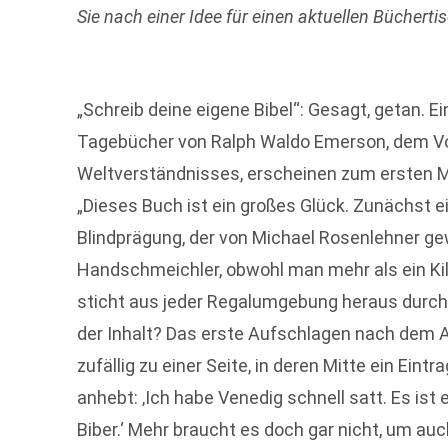
Sie nach einer Idee für einen
aktuellen Büchertis
„Schreib deine eigene Bibel“: Gesagt, getan. Ei
Tagebücher von Ralph Waldo Emerson, dem V
Weltverständnisses, erscheinen zum ersten M
„Dieses Buch ist ein großes Glück. Zunächst ei
Blindprägung, der von Michael ­Ro­senlehner ge
Handschmeichler, obwohl man mehr als ein Kil
sticht aus jeder Regalumgebung heraus durch
der In­halt? Das erste Aufschlagen nach dem 
zufällig zu einer Seite, in deren Mitte ein Ein
an­hebt: ‚Ich habe Venedig schnell satt. Es ist 
Biber.‘ Mehr braucht es doch gar nicht, um auc