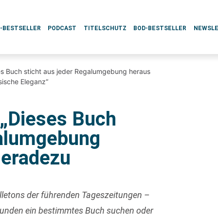
L-BESTSELLER
PODCAST
TITELSCHUTZ
BOD-BESTSELLER
NEWSL
es Buch sticht aus jeder Regalumgebung heraus
sische Eleganz“
 „Dieses Buch
galumgebung
geradezu
uilletons der führenden Tageszeitungen –
 Kunden ein bestimmtes Buch suchen oder