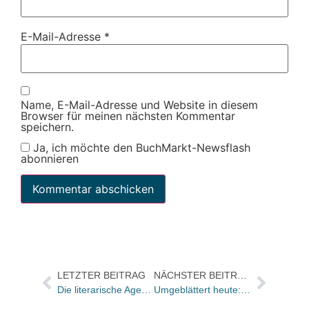
E-Mail-Adresse
*
Name, E-Mail-Adresse und Website in diesem
Browser für meinen nächsten Kommentar
speichern.
Ja, ich möchte den BuchMarkt-Newsflash
abonnieren
LETZTER BEITRAG
NÄCHSTER BEITRAG
Die literarische Agentur Herbach & Haase wird 25 Jahre alt
Umgeblättert heute: „Heinz Strunk setzt die Pflege seiner literarischen Obsession abwechslungsreich fort“