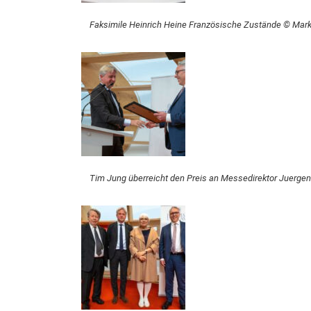
Faksimile Heinrich Heine Französische Zustände © Mar
Tim Jung überreicht den Preis an Messedirektor Juerge