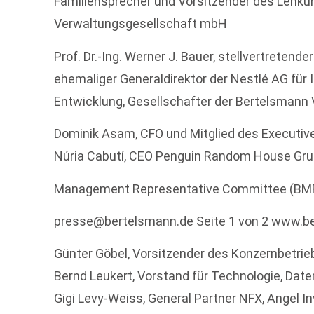
Familiensprecher und Vorsitzender des Lenk
Verwaltungsgesellschaft mbH
Prof. Dr.-Ing. Werner J. Bauer, stellvertretend
ehemaliger Generaldirektor der Nestlé AG für
Entwicklung, Gesellschafter der Bertelsman
Dominik Asam, CFO und Mitglied des Executiv
Núria Cabutí, CEO Penguin Random House Gru
Management Representative Committee (BM
presse@bertelsmann.de Seite 1 von 2 www.b
Günter Göbel, Vorsitzender des Konzernbetr
Bernd Leukert, Vorstand für Technologie, Da
Gigi Levy-Weiss, General Partner NFX, Angel I