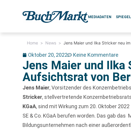
MEDIADATEN
SPIEGE
Home
>
News
>
Jens Maier und Ilka Stricker neu i
Oktober 20, 2022
Keine Kommentare
Jens Maier und Ilka 
Aufsichtsrat von Be
Jens Maier
, Vorsitzender des Konzernbetrieb
Stricker
, stellvertretende Konzernbetriebsra
KGaA
, sind mit Wirkung zum 20. Oktober 2022
SE & Co. KGaA berufen worden. Das gab das M
Bildungsunternehmen nach einer außerorden