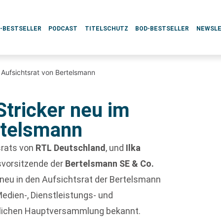
L-BESTSELLER
PODCAST
TITELSCHUTZ
BOD-BESTSELLER
NEWSL
m Aufsichtsrat von Bertelsmann
Stricker neu im
rtelsmann
srats von
RTL Deutschland
, und
Ilka
tsvorsitzende der
Bertelsmann SE & Co.
 neu in den Aufsichtsrat der Bertelsmann
edien-, Dienstleistungs- und
tlichen Hauptversammlung bekannt.