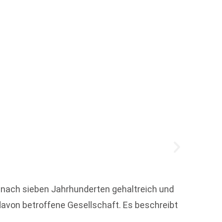
Veren
Der di
t nach sieben Jahrhunderten gehaltreich und
Buchge
avon betroffene Gesellschaft. Es beschreibt
dotiert