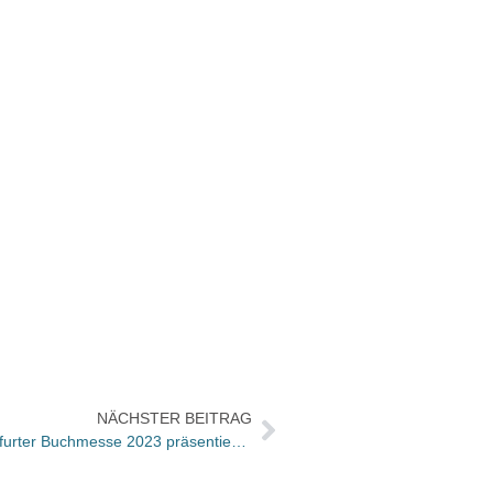
NÄCHSTER BEITRAG
Ehrengast Slowenien auf der Frankfurter Buchmesse 2023 präsentierte sich heute mit seiner literarischen Landschaft