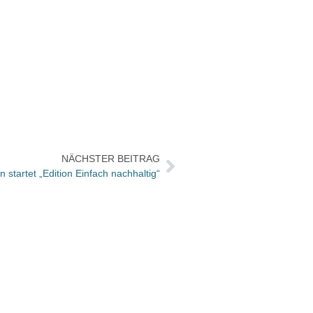
NÄCHSTER BEITRAG
tartet „Edition Einfach nachhaltig“
Johan