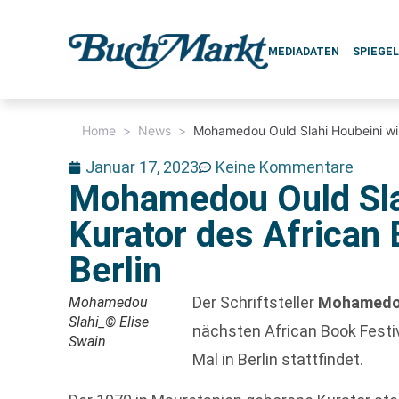
MEDIADATEN
SPIEGE
Home
>
News
>
Mohamedou Ould Slahi Houbeini wird
Januar 17, 2023
Keine Kommentare
Mohamedou Ould Sla
Kurator des African 
Berlin
Der Schriftsteller
Mohamedou
Mohamedou
Slahi_© Elise
nächsten African Book Festi
Swain
Mal in Berlin stattfindet.