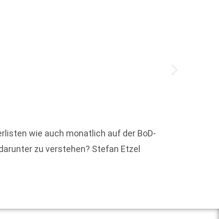
rlisten wie auch monatlich auf der BoD-
Zum 1.
 darunter zu verstehen? Stefan Etzel
den Be
Weit