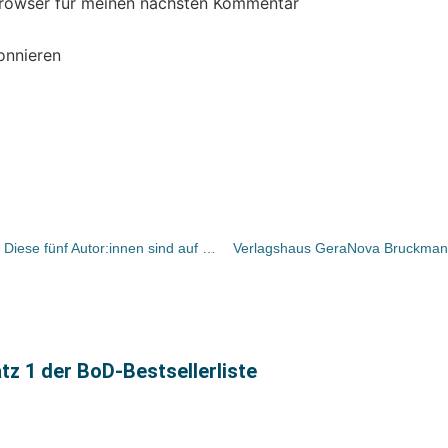
Browser für meinen nächsten Kommentar
onnieren
Wortmeldungen-Literaturpreis 2023: Diese fünf Autor:innen sind auf der Shortlist
Verlagshaus GeraNova Bruckmann s
tz 1 der BoD-Bestsellerliste