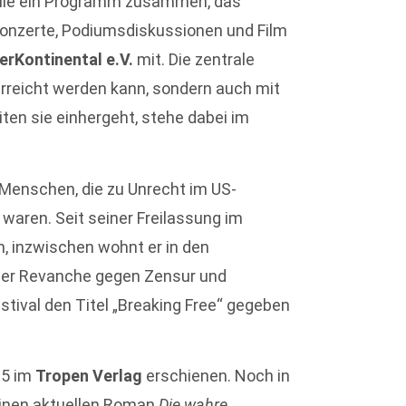
elle ein Programm zusammen, das
onzerte, Podiumsdiskussionen und Film
terKontinental e.V.
mit. Die zentrale
d erreicht werden kann, sondern auch mit
ten sie einhergeht, stehe dabei im
r Menschen, die zu Unrecht im US-
waren. Seit seiner Freilassung im
n, inzwischen wohnt er in den
l der Revanche gegen Zensur und
stival den Titel „Breaking Free“ gegeben
15 im
Tropen Verlag
erschienen. Noch in
einen aktuellen Roman
Die wahre