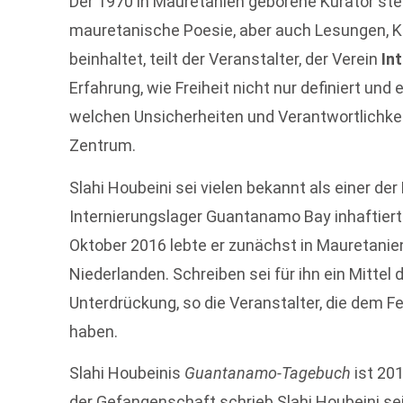
Der 1970 in Mauretanien geborene Kurator st
mauretanische Poesie, aber auch Lesungen, K
beinhaltet, teilt der Veranstalter, der Verein
In
Erfahrung, wie Freiheit nicht nur definiert un
welchen Unsicherheiten und Verantwortlichkei
Zentrum.
Slahi Houbeini sei vielen bekannt als einer de
Internierungslager Guantanamo Bay inhaftiert 
Oktober 2016 lebte er zunächst in Mauretanie
Niederlanden. Schreiben sei für ihn ein Mitte
Unterdrückung, so die Veranstalter, die dem Fe
haben.
Slahi Houbeinis
Guantanamo-Tagebuch
ist 20
der Gefangenschaft schrieb Slahi Houbeini s