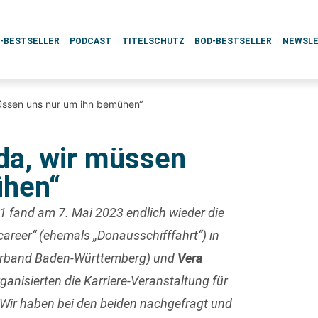
L-BESTSELLER
PODCAST
TITELSCHUTZ
BOD-BESTSELLER
NEWSL
üssen uns nur um ihn bemühen“
da, wir müssen
ühen“
 fand am 7. Mai 2023 endlich wieder die
reer“ (ehemals „Donausschifffahrt“) in
erband Baden-Württemberg) und
Vera
anisierten die Karriere-Veranstaltung für
ir haben bei den beiden nachgefragt und