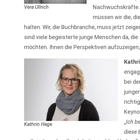
Nachwuchskräfte. 
Vera Ullrich
müssen wir die, di
halten. Wir, die Buchbranche, muss jetzt zeigen
sind viele begeisterte junge Menschen da, die
möchten. Ihnen die Perspektiven aufzuzeigen, 
Kathr
engagi
bei de
jungen
richti
Keyno
„
Ich b
Kathrin Hage
diese 