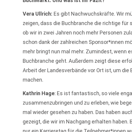
BuchMarkt: Und was ist Ihr Fazit?
Vera Ullrich:
Es gibt Nachwuchskräfte. Wir m
zeigen, dass die Buchbranche die richtige für s
ob wir in zwei Jahren noch mehr Personen zul
schon dank der zahlreichen Sponsor*innen mö
mehr bringt nun mal mehr. Zumindest, wenn es
Buchbranche geht. Außerdem zeigt diese erfol
Arbeit der Landesverbände vor Ort ist, um die 
machen.
Kathrin Hage
: Es ist fantastisch, so viele en
zusammenzubringen und zu erleben, wie begeis
mal wieder gesehen zu haben. Das haben auch
gezeigt, die wir im Nachgang erhalten haben. 
nur ein Karrieretag für die Teilnehmer*innen w