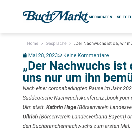
MEDIADATEN
SPIEGE
Home
>
Gespräche
>
„Der Nachwuchs ist da, wir m
Mai 28, 2023
Keine Kommentare
„Der Nachwuchs ist 
uns nur um ihn bem
Nach einer coronabedingten Pause im Jahr 2021
Süddeutsche Nachwuchskonferenz „book your ca
Ulm statt.
Kathrin Hage
(Börsenverein Landesv
Ullrich
(Börsenverein Landesverband Bayern) org
den Buchbranchennachwuchs zum ersten Mal. W