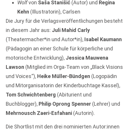
Wolf
von
Saša Stanišić
(Autor) und
Regina
Kehn
(Illustratorin), Carlsen
Die Jury für die Verlagsveröffentlichungen besteht
in diesem Jahr aus:
Juli Mahid Carly
(Theatermacher*in und Autor*in),
Isabel Kaumann
(Pädagogin an einer Schule für körperliche und
motorische Entwicklung),
Jessica Mauwena
Lawson
(Mitglied im Orga-Team von „Black Visions
und Voices“),
Heike Müller-Bündgen
(Logopädin
und Mitorganisatorin der Kinderbuchtage Kassel),
Tom Schwichtenberg
(Abiturient und
Buchblogger),
Philip Oprong Spenner
(Lehrer) und
Mehrnousch Zaeri-Esfahani
(Autorin).
Die Shortlist mit den drei nominierten Autor:innen