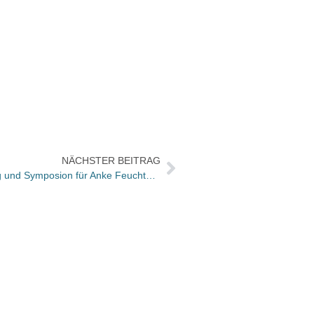
NÄCHSTER BEITRAG
Comicfestival Hamburg: Ausstellung und Symposion für Anke Feuchtenberger
Zweit