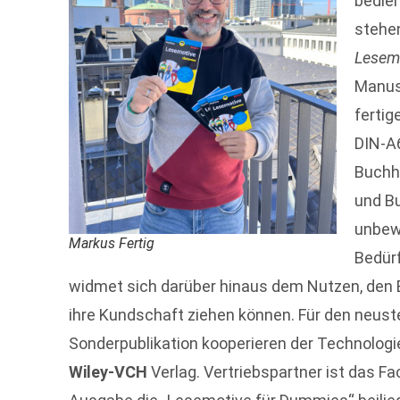
bedien
stehen
Lesem
Manusk
fertig
DIN-A6
Buchh
und Bu
unbew
Markus Fertig
Bedürf
widmet sich darüber hinaus dem Nutzen, den B
ihre Kundschaft ziehen können. Für den neu
Sonderpublikation kooperieren der Technologi
Wiley-VCH
Verlag. Vertriebspartner ist das 