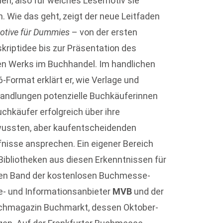
en, also für welches Lesemotiv sie
. Wie das geht, zeigt der neue Leitfaden
otive für Dummies
– von der ersten
riptidee bis zur Präsentation des
en Werks im Buchhandel. Im handlichen
-Format erklärt er, wie Verlage und
andlungen potenzielle Buchkäuferinnen
chkäufer erfolgreich über ihre
ussten, aber kaufentscheidenden
nisse ansprechen. Ein eigener Bereich
ibliotheken aus diesen Erkenntnissen für
sten Band der kostenlosen Buchmesse-
e- und Informationsanbieter
MVB
und der
Fachmagazin Buchmarkt, dessen Oktober-