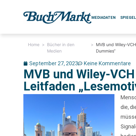
MEDIADATEN
SPIEGE
Home
>
Bücher in den
>
MVB und Wiley-VCH v
Medien
Dummies“
September 27, 2023
Keine Kommentare
MVB und Wiley-VCH 
Leitfaden „Lesemot
Mensc
die, d
müsse
Signal