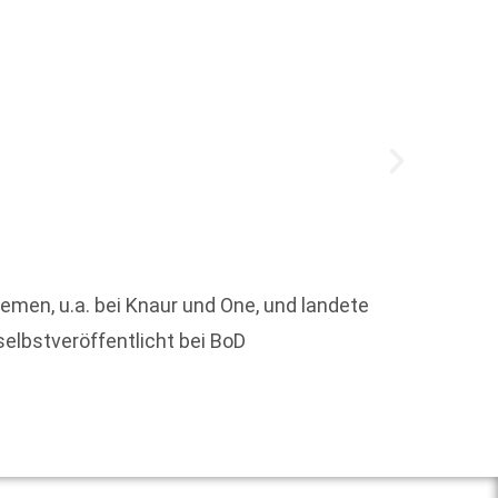
Das ma
hemen, u.a. bei Knaur und One, und landete
Gäste 
selbstveröffentlicht bei BoD
Erfolg
Weit