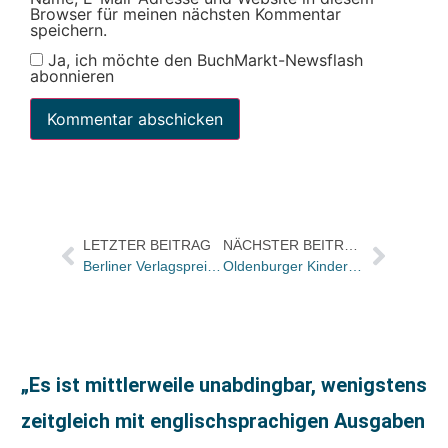
Browser für meinen nächsten Kommentar
speichern.
Ja, ich möchte den BuchMarkt-Newsflash
abonnieren
LETZTER BEITRAG
NÄCHSTER BEITRAG
Berliner Verlagspreis 2023: Die sechs Nominierten stehen fest
Oldenburger Kinder- und Jugendbuchpreis: Zwei Manuskripte und ein Jugendbuch nominiert
„Es ist mittlerweile unabdingbar, wenigstens
zeitgleich mit englischsprachigen Ausgaben