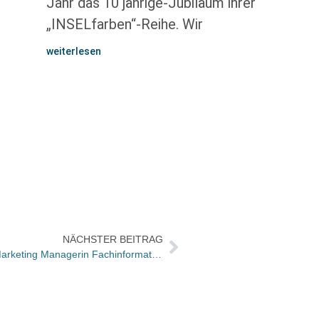
Jahr das 10 jährige-Jubiläum ihrer
„INSELfarben“-Reihe. Wir
weiterlesen
NÄCHSTER BEITRAG
Beltz: Dariny Crawford kommt als Marketing Managerin Fachinformationen