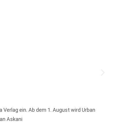
Vorgeb
Welche
a Verlag ein. Ab dem 1. August wird Urban
han Askani