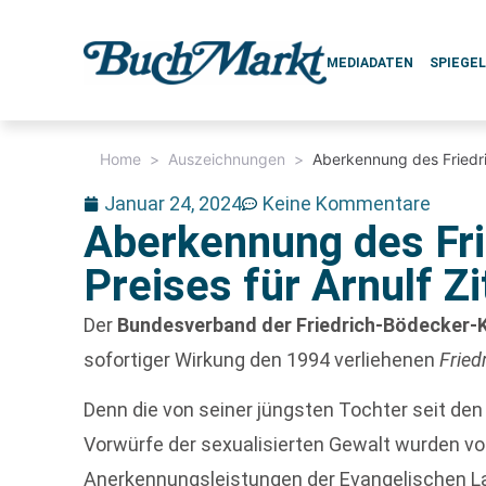
MEDIADATEN
SPIEGE
Home
>
Auszeichnungen
>
Aberkennung des Friedri
Januar 24, 2024
Keine Kommentare
Aberkennung des Fri
Preises für Arnulf Z
Der
Bundesverband der Friedrich-Bödecker-Kr
sofortiger Wirkung den 1994 verliehenen
Fried
Denn die von seiner jüngsten Tochter seit d
Vorwürfe der sexualisierten Gewalt wurden v
Anerkennungsleistungen der Evangelischen L