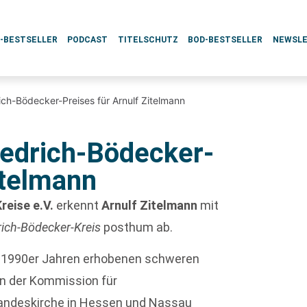
L-BESTSELLER
PODCAST
TITELSCHUTZ
BOD-BESTSELLER
NEWSL
ch-Bödecker-Preises für Arnulf Zitelmann
edrich-Bödecker-
itelmann
eise e.V.
erkennt
Arnulf Zitelmann
mit
rich-Bödecker-Kreis
posthum ab.
en 1990er Jahren erhobenen schweren
on der Kommission für
andeskirche in Hessen und Nassau