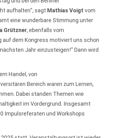
tag und bei den Berliner
ht aufhalten“, sagt
Mathias Voigt
vom
samt eine wunderbare Stimmung unter
a Grützner
, ebenfalls vom
ng auf dem Kongress motiviert uns schon
 nächsten Jahr einzusteigen!“ Dann wird
dem Handel, von
versitären Bereich waren zum Lernen,
ommen. Dabei standen Themen wie
haltigkeit im Vordergrund. Insgesamt
 20 Impulsreferaten und Workshops
r 2025 statt. Veranstaltungsort ist wieder