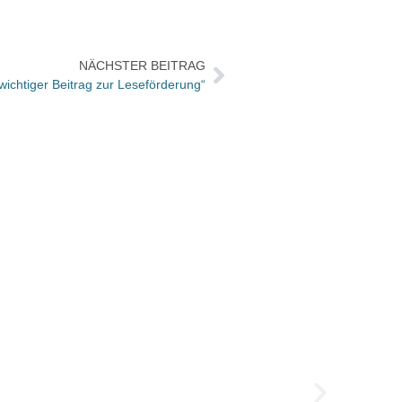
NÄCHSTER BEITRAG
n wichtiger Beitrag zur Leseförderung“
Der gu