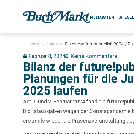
MEDIADATEN
SPIEGE
Home
>
News
>
Bilanz der future!publish 2024 / P
Februar 8, 2024
Keine Kommentare
Bilanz der future!pub
Planungen für die J
2025 laufen
Am 1. und 2. Februar 2024 fand die
future!pub
Digitalausgaben wegen der Coronapandemie k
erstmals wieder als Präsenzveranstaltung ab