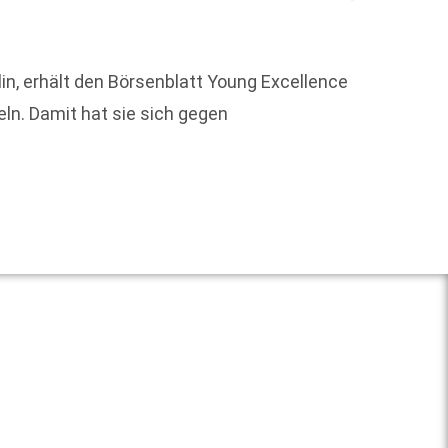
in, erhält den Börsenblatt Young Excellence
Mit de
ln. Damit hat sie sich gegen
gegrün
Weit