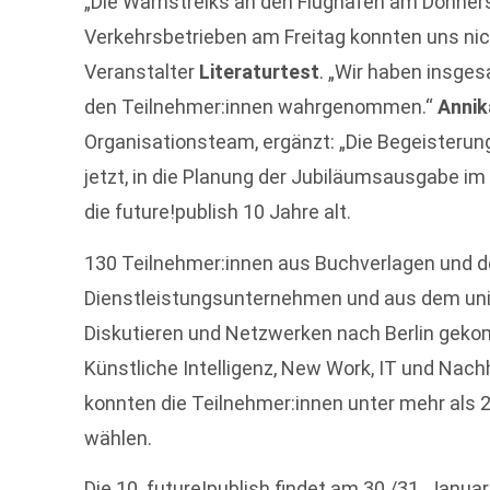
„Die Warnstreiks an den Flughäfen am Donners
Verkehrsbetrieben am Freitag konnten uns nic
Veranstalter
Literaturtest
. „Wir haben insge
den Teilnehmer:innen wahrgenommen.“
Annik
Organisationsteam, ergänzt: „Die Begeisteru
jetzt, in die Planung der Jubiläumsausgabe im
die future!publish 10 Jahre alt.
130 Teilnehmer:innen aus Buchverlagen und 
Dienstleistungsunternehmen und aus dem uni
Diskutieren und Netzwerken nach Berlin gek
Künstliche Intelligenz, New Work, IT und Nach
konnten die Teilnehmer:innen unter mehr als
wählen.
Die 10. future!publish findet am 30./31. Janua