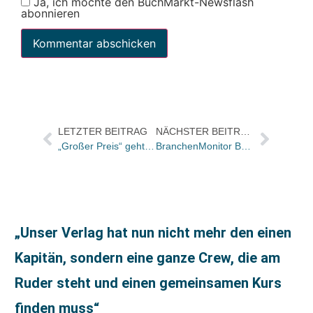
Ja, ich möchte den BuchMarkt-Newsflash
abonnieren
LETZTER BEITRAG
NÄCHSTER BEITRAG
„Großer Preis“ geht an Michael Wolffsohn/“Volkacher Taler“ geht an Sabine Fuchs und Carsten Gansel
BranchenMonitor Buch registriert Buchmarkt-Plus im Februar
„Unser Verlag hat nun nicht mehr den einen
Kapitän, sondern eine ganze Crew, die am
Ruder steht und einen gemeinsamen Kurs
finden muss“