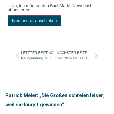
Ja, ich möchte den BuchMarkt-Newsflash
abonnieren
LETZTER BEITRAG
NÄCHSTER BEITRAG
Neugründung: Kulturalis – Verlag für Kunst und Kultur – stellte sich am Vorabend der Londoner Buchmesse 2024 vor
Der WORTMELDUNGEN-Literaturpreis 2024 geht an Frank Witzel
Patrick Meier: „Die Großen schreien leiser,
weil sie längst gewinnen“