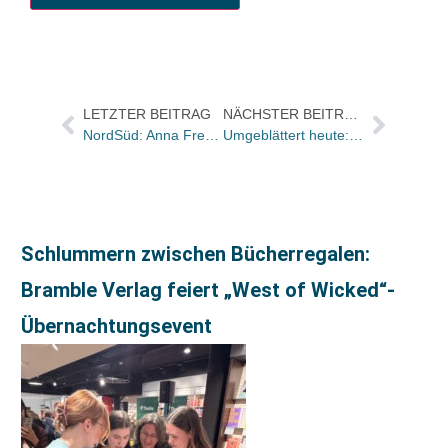
LETZTER BEITRAG
NÄCHSTER BEITRAG
NordSüd: Anna Freytag, Annika Kirsch und Pascal Birchler neu im Team
Umgeblättert heute: Eine Sonettsammlung gibt Gelegenheit, den erstaunlichen Vittorio Alfieri zu entdecken
Schlummern zwischen Bücherregalen:
Bramble Verlag feiert „West of Wicked“-
Übernachtungsevent