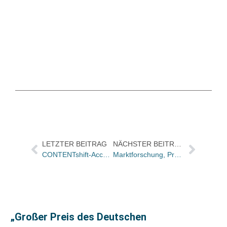
LETZTER BEITRAG
NÄCHSTER BEITRAG
CONTENTshift-Accelerator 2024: Diese zehn Start-ups gehen in die nächste Runde
Marktforschung, Praxisseminar und KI
„Großer Preis des Deutschen