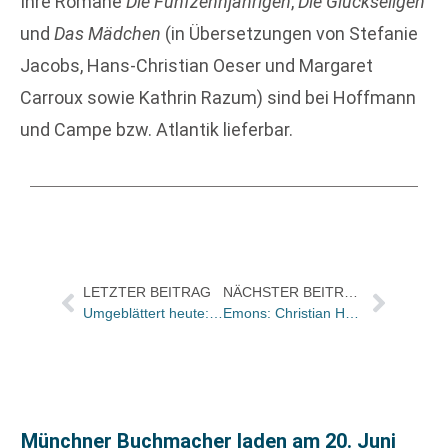
Ihre Romane
Die Fünfzehnjährigen
,
Die Glückseligen
und
Das Mädchen
(in Übersetzungen von Stefanie
Jacobs, Hans-Christian Oeser und Margaret
Carroux sowie Kathrin Razum) sind bei Hoffmann
und Campe bzw. Atlantik lieferbar.
LETZTER BEITRAG
NÄCHSTER BEITRAG
Umgeblättert heute: „Ein ziemlich spekulatives, aber doch aufschlussreiches Buch“
Emons: Christian Hausen wird neuer kaufmännischer Geschäftsleiter
Münchner Buchmacher laden am 20. Juni