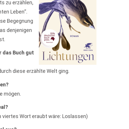
s zu erzählen,
hten Leben“.
iese Begegnung
was denjenigen
st.
r das Buch gut
 durch diese erzählte Welt ging.
den?
ie mögen.
eal?
 viertes Wort eraubt wäre: Loslassen)