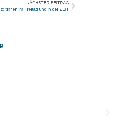
NÄCHSTER BEITRAG
tor:innen im Freitag und in der ZEIT
rg
„Groß
Den „G