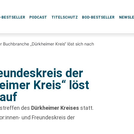
L-BESTSELLER
PODCAST
TITELSCHUTZ
BOD-BESTSELLER
NEWSL
r Buchbranche „Dürkheimer Kreis“ löst sich nach
reundeskreis der
imer Kreis“ löst
 auf
estreffen des
Dürkheimer Kreises
statt.
or:innen- und Freundeskreis der