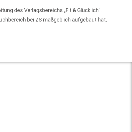
Matthi
tung des Verlagsbereichs „Fit & Glücklich“.
gewähl
buchbereich bei ZS maßgeblich aufgebaut hat,
Weit