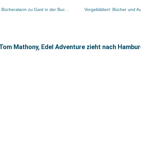
Leseförderung: Das Podcast-Projekt Bücheralarm zu Gast in der Buchhandlung am Rathaus in Burglengenfeld
Vorgeblättert: Bücher und Au
 Tom Mathony, Edel Adventure zieht nach Hambu