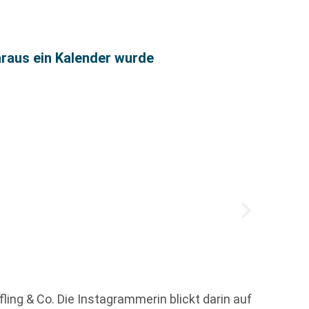
raus ein Kalender wurde
Die Lu
Buchha
Wachst
ng & Co. Die Instagrammerin blickt darin auf
Mai vo