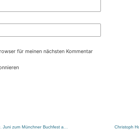
Browser für meinen nächsten Kommentar
onnieren
Münchner Buchmacher laden am 20. Juni zum Münchner Buchfest am Schleusenwärterhäuschen
Christoph Hon