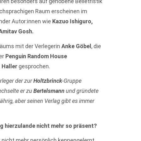
hren besonders auf gehobene Belletristik
schsprachigen Raum erscheinen im
ender Autor:innen wie
Kazuo Ishiguro,
Amitav Gosh.
läums mit der Verlegerin
Anke Göbel
, die
der
Penguin Random House
a Haller
gesprochen.
rleger der zur
Holtzbrinck
-Gruppe
echselte er zu
Bertelsmann
und gründete
jährig, aber seinen Verlag gibt es immer
ing hierzulande nicht mehr so präsent?
r nicht mehr persönlich kennengelernt,