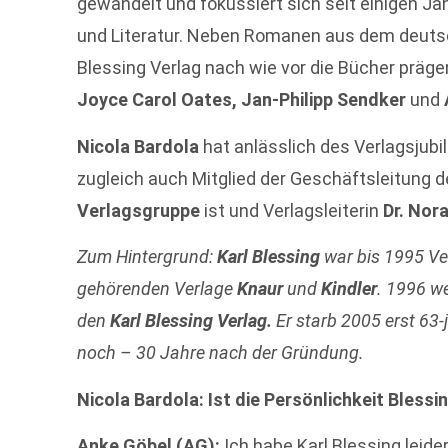
gewandelt und fokussiert sich seit einigen Ja
und Literatur. Neben Romanen aus dem deut
Blessing Verlag nach wie vor die Bücher präg
Joyce Carol Oates, Jan-Philipp Sendker
und
Nicola Bardola
hat anlässlich des Verlagsjubi
zugleich auch Mitglied der Geschäftsleitung 
Verlagsgruppe
ist und Verlagsleiterin
Dr. Nor
Zum Hintergrund:
Karl Blessing
war bis 1995 Ve
gehörenden Verlage
Knaur
und
Kindler
. 1996 w
den
Karl Blessing Verlag.
Er starb 2005 erst 63-
noch – 30 Jahre nach der Gründung.
Nicola Bardola: Ist die Persönlichkeit Bless
Anke Göbel (AG):
Ich habe Karl Blessing leide