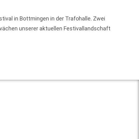
tival in Bottmingen in der Trafohalle. Zwei
hwächen unserer aktuellen Festivallandschaft
Geziel
dessen
Weit