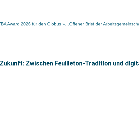
Auszeichnung für Reise-Nonbook: ITBA Award 2026 für den Globus »Juri City Light Flex« von TROIKA
e Zukunft: Zwischen Feuilleton-Tradition und digi