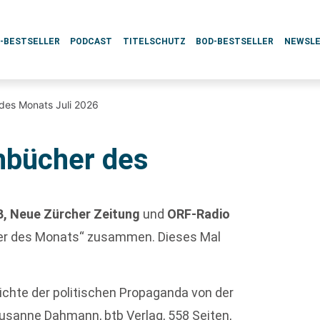
L-BESTSELLER
PODCAST
TITELSCHUTZ
BOD-BESTSELLER
NEWSL
 des Monats Juli 2026
chbücher des
BB, Neue Zürcher Zeitung
und
ORF-Radio
her des Monats“ zusammen. Dieses Mal
hichte der politischen Propaganda von der
Susanne Dahmann, btb Verlag, 558 Seiten,