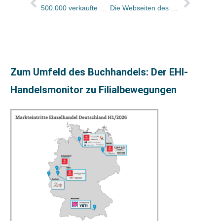
500.000 verkaufte Exemplare des „Pocket Teacher“. Scriptor Lizenzverträge bis China
Die Webseiten des Landesverbandes Bayern präsentieren sich im neuen Gewand
Zum Umfeld des Buchhandels: Der EHI-
Handelsmonitor zu Filialbewegungen