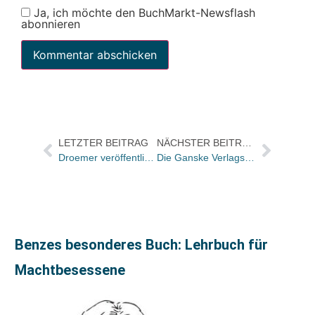
Ja, ich möchte den BuchMarkt-Newsflash
abonnieren
LETZTER BEITRAG
NÄCHSTER BEITRAG
Droemer veröffentlicht Kohl-Memoiren. Der Altbundeskanzler will mit den Einnahmen seine Rückzahlung an die Partei refinanzieren
Die Ganske Verlagsgruppe führt ihre EP-Aktivitäten in einer neu gegründeten Gesellschaft zusammen
Benzes besonderes Buch: Lehrbuch für
Machtbesessene