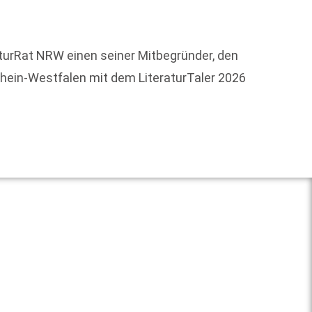
Am 9. 
aturRat NRW einen seiner Mitbegründer, den
wurde 
drhein-Westfalen mit dem LiteraturTaler 2026
Weit