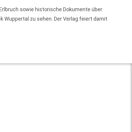
Welche
 Erlbruch sowie historische Dokumente über
„Ob ic
k Wuppertal zu sehen. Der Verlag feiert damit
Weit