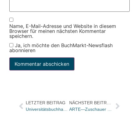
Name, E-Mail-Adresse und Website in diesem
Browser für meinen nächsten Kommentar
speichern.
Ja, ich möchte den BuchMarkt-Newsflash
abonnieren
LETZTER BEITRAG
NÄCHSTER BEITRAG
Universitätsbuchhandlung Max Hueber wechselt Besitzer/ Die Buchhandelskette Rupprecht übernimmt neunzigjährige Münchner Traditionsbuchhandlung
ARTE—Zuschauer sollen interaktiven Roman schreiben