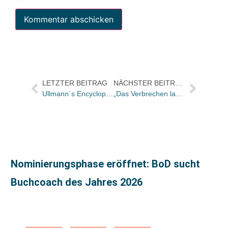
LETZTER BEITRAG
NÄCHSTER BEITRAG
Ullmann´s Encyclopedia Webseite ausgezeichnet
„Das Verbrechen lauert überall“ – Einsendeschluss für den Schreibwettbewerb ist der 15. März
Nominierungsphase eröffnet: BoD sucht
Buchcoach des Jahres 2026