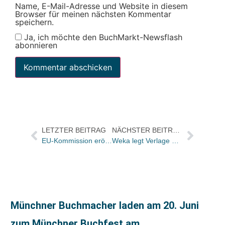
Name, E-Mail-Adresse und Website in diesem
Browser für meinen nächsten Kommentar
speichern.
Ja, ich möchte den BuchMarkt-Newsflash
abonnieren
LETZTER BEITRAG
NÄCHSTER BEITRAG
EU-Kommission eröffnet neue Runde im Tauziehen um Preisbindung – offizielle Stellungnahme des Börsenvereins wird zum Mittag erwartet
Weka legt Verlage Peter Deubner und Recht und Praxis zusammen
Münchner Buchmacher laden am 20. Juni
zum Münchner Buchfest am