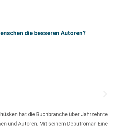
menschen die besseren Autoren?
Medie
Die Me
Veränd
derhüsken hat die Buchbranche über Jahrzehnte
Transf
innen und Autoren. Mit seinem Debütroman Eine