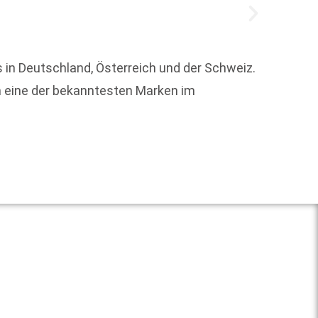
 in Deutschland, Österreich und der Schweiz.
um eine der bekanntesten Marken im
Urban 
Hofste
Weit